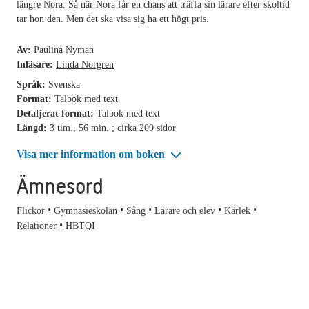
längre Nora. Så när Nora får en chans att träffa sin lärare efter skoltid
tar hon den. Men det ska visa sig ha ett högt pris.
Av:
Paulina Nyman
Inläsare:
Linda Norgren
Språk:
Svenska
Format:
Talbok med text
Detaljerat format:
Talbok med text
Längd:
3 tim., 56 min. ; cirka 209 sidor
Visa mer information om boken
Ämnesord
Flickor
Gymnasieskolan
Sång
Lärare och elev
Kärlek
Relationer
HBTQI