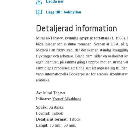
Ladda ner
Lägg till i bokhyllan
Detaljerad information
Miral al-Tahawy, kvinnlig egyptisk författare (f. 1968).
både inleder och avslutar romanen. Scenen är USA, på gr
Mexico i en fiktiv stad, där det sker en ständig smuggling
flyktingar och arbetare. Bland dem råder en osäkerhet kr
egen identitet, på samma gång i uppror mot en sträng ve
samtidigt i processen att finna sätt att anpassa sig till d
vann internationella Bookerpriset för arabisk skönlitteratu
arabiska.
Av:
Mīrāl Ṭaḥāwī
Inläsare:
Yousef Alkabbani
Språk:
Arabiska
Format:
Talbok
Detaljerat format:
Talbok
Längd:
13 tim., 59 min.