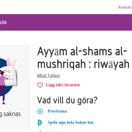
Kontakt
sök
Ayyām al-shams al-
mushriqah : riwāyah
Mīrāl Ṭaḥāwī
Lägg till i favoriter
Vad vill du göra?
Provlyssna
Spela upp hela boken här