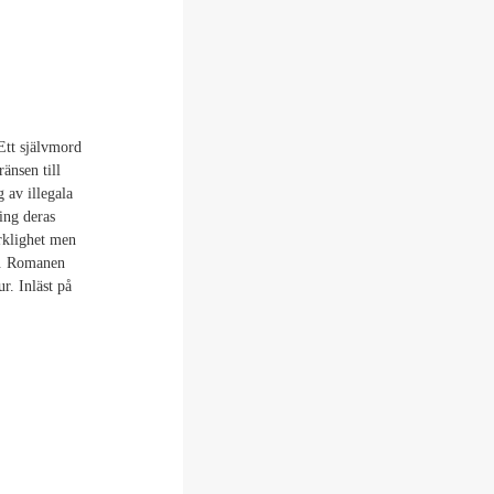
 Ett självmord
änsen till
 av illegala
ing deras
rklighet men
en. Romanen
r. Inläst på