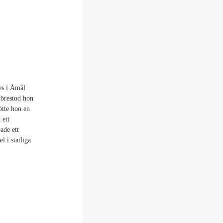
es i Åmål
förestod hon
ötte hon en
 ett
ade ett
l i statliga