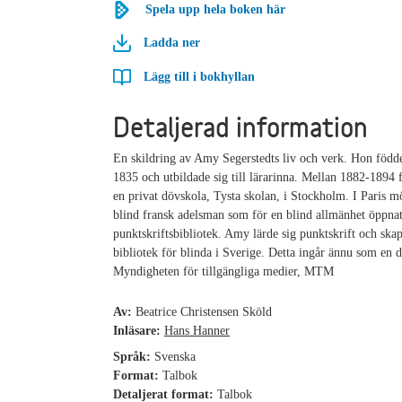
Spela upp hela boken här
Ladda ner
Lägg till i bokhyllan
Detaljerad information
En skildring av Amy Segerstedts liv och verk. Hon född
1835 och utbildade sig till lärarinna. Mellan 1882-1894 
en privat dövskola, Tysta skolan, i Stockholm. I Paris m
blind fransk adelsman som för en blind allmänhet öppnat
punktskriftsbibliotek. Amy lärde sig punktskrift och skap
bibliotek för blinda i Sverige. Detta ingår ännu som en de
Myndigheten för tillgängliga medier, MTM
Av:
Beatrice Christensen Sköld
Inläsare:
Hans Hanner
Språk:
Svenska
Format:
Talbok
Detaljerat format:
Talbok