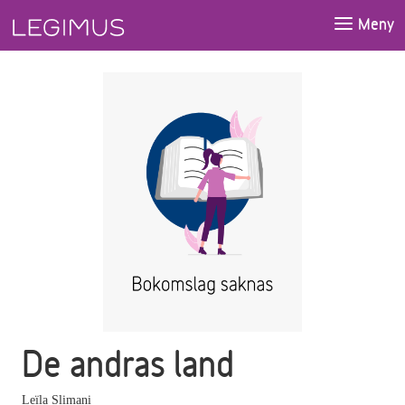
Gå till huvudinnehåll
Meny
De andras land
Leïla Slimani