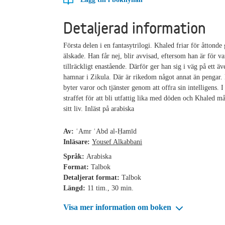
Detaljerad information
Första delen i en fantasytrilogi. Khaled friar för åttonde 
älskade. Han får nej, blir avvisad, eftersom han är för va
tillräckligt enastående. Därför ger han sig i väg på ett ä
hamnar i Zikula. Där är rikedom något annat än pengar.
byter varor och tjänster genom att offra sin intelligens. I
straffet för att bli utfattig lika med döden och Khaled må
sitt liv. Inläst på arabiska
Av:
ʿAmr ʿAbd al-Ḥamīd
Inläsare:
Yousef Alkabbani
Språk:
Arabiska
Format:
Talbok
Detaljerat format:
Talbok
Längd:
11 tim., 30 min.
Visa mer information om boken