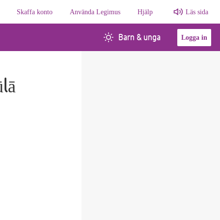
Skaffa konto
Använda Legimus
Hjälp
Läs sida
Barn & unga
Logga in
kūlā