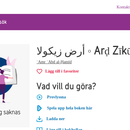
Kontakt
sök
أرض زيكولا ◦ Arḍ Zī
ʿAmr ʿAbd al-Ḥamīd
Lägg till i favoriter
Vad vill du göra?
Provlyssna
Spela upp hela boken här
Ladda ner
Lägg till i bokhyllan