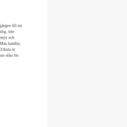
gången till sin
nlig, inte
ventyr och
 Man handlar,
 Zikula är
ste slåss för