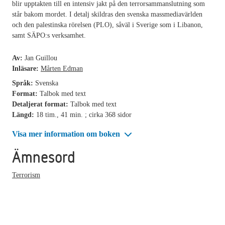
blir upptakten till en intensiv jakt på den terrorsammanslutning som
står bakom mordet. I detalj skildras den svenska massmediavärlden
och den palestinska rörelsen (PLO), såväl i Sverige som i Libanon,
samt SÄPO:s verksamhet.
Av:
Jan Guillou
Inläsare:
Mårten Edman
Språk:
Svenska
Format:
Talbok med text
Detaljerat format:
Talbok med text
Längd:
18 tim., 41 min. ; cirka 368 sidor
Visa mer information om boken
Ämnesord
Terrorism