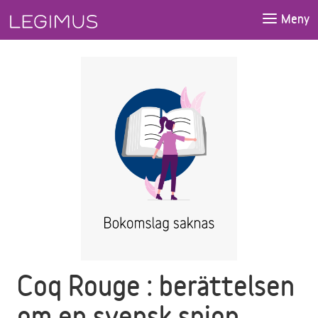
Gå till huvudinnehåll
Meny
Coq Rouge : berättelsen
om en svensk spion