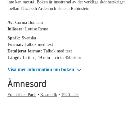
inte kan motstå. Boken är inspirerad av det verkliga skönhetskriget
mellan Elizabeth Arden och Helena Rubinstein.
Av:
Corina Bomann
Inläsare:
Louise Ryme
Språk:
Svenska
Format:
Talbok med text
Detaljerat format:
Talbok med text
Längd:
15 tim., 49 min. ; cirka 450 sidor
Visa mer information om boken
Ämnesord
Frankrike--Paris
Kosmetik
1920-talet