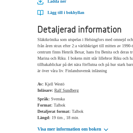
Ladda ner
Lägg till i bokhyllan
Detaljerad information
Släktkrönika som utspelas i Helsingfors med omnejd och 
från åren strax efter 2:a världskriget till mitten av 1990-t
centrum finns Henrik Bexar, hans fru Benita och deras tr
Marina och Riku. I bokens mitt står lillebror Riku och h
tillbakablickar på det nära förflutna och på hur stark b
är över våra liv. Finlandssvensk inläsning
Av:
Kjell Westö
Inläsare:
Ralf Sundberg
Språk:
Svenska
Format:
Talbok
Detaljerat format:
Talbok
Längd:
19 tim., 18 min.
Visa mer information om boken