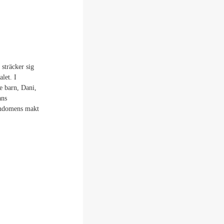
sträcker sig
alet. I
e barn, Dani,
ans
arndomens makt