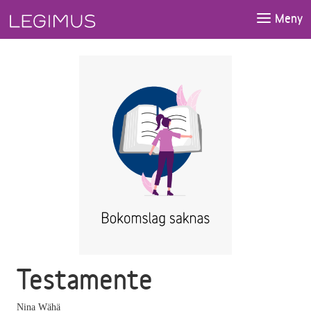
Gå till huvudinnehåll
Meny
Testamente
Nina Wähä