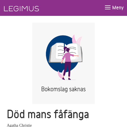
Gå till huvudinnehåll
Meny
Död mans fåfänga
Agatha Christie