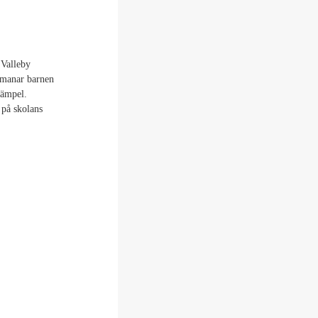
 Valleby
pmanar barnen
stämpel.
 på skolans