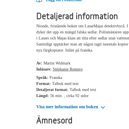
Detaljerad information
Nionde, fristående boken om LasseMajas detektivbyrå. I
dyker det upp en mängd falska sedlar. Polismästaren up
i Lasses och Majas klass att titta efter sedlar utan vatten
Samtidigt upptäcker man att någon tagit tusentals kopior
nya färgkopiator. Inläst på franska.
Av:
Martin Widmark
Inläsare:
Stéphanie Romero
Språk:
Franska
Format:
Talbok med text
Detaljerat format:
Talbok med text
Längd:
56 min. ; cirka 92 sidor
Visa mer information om boken
Ämnesord