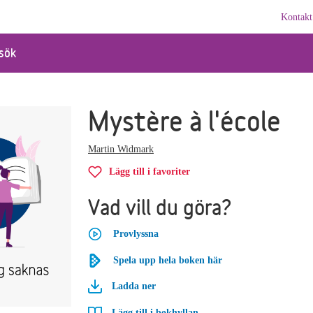
Kontakt
sök
Mystère à l'école
Martin Widmark
Lägg till i favoriter
Vad vill du göra?
Provlyssna
Spela upp hela boken här
Ladda ner
Lägg till i bokhyllan