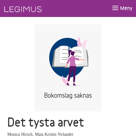
Gå till huvudinnehåll
Meny
Det tysta arvet
Monica Hirsch
,
Maja Kristin Nylander