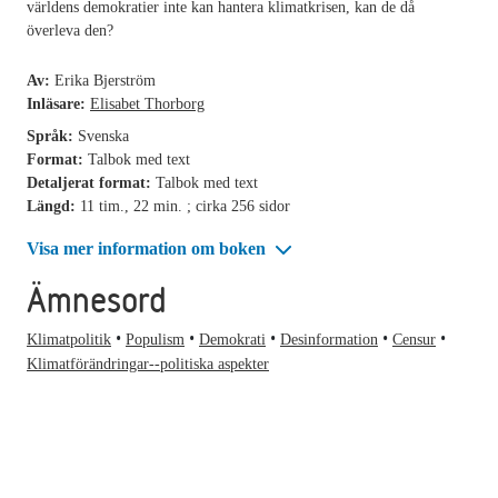
världens demokratier inte kan hantera klimatkrisen, kan de då
överleva den?
Av:
Erika Bjerström
Inläsare:
Elisabet Thorborg
Språk:
Svenska
Format:
Talbok med text
Detaljerat format:
Talbok med text
Längd:
11 tim., 22 min. ; cirka 256 sidor
Visa mer information om boken
Ämnesord
Klimatpolitik
Populism
Demokrati
Desinformation
Censur
Klimatförändringar--politiska aspekter