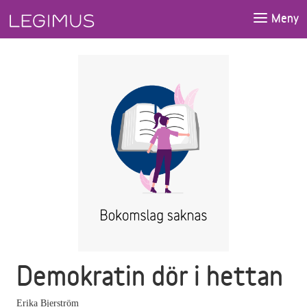
Gå till huvudinnehåll
Meny
Demokratin dör i hettan
Erika Bjerström