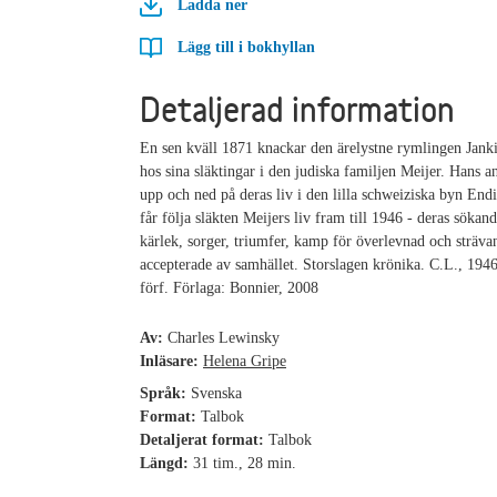
Ladda ner
Lägg till i bokhyllan
Detaljerad information
En sen kväll 1871 knackar den ärelystne rymlingen Jank
hos sina släktingar i den judiska familjen Meijer. Hans 
upp och ned på deras liv i den lilla schweiziska byn En
får följa släkten Meijers liv fram till 1946 - deras sökand
kärlek, sorger, triumfer, kamp för överlevnad och strävan 
accepterade av samhället. Storslagen krönika. C.L., 1946
förf. Förlaga: Bonnier, 2008
Av:
Charles Lewinsky
Inläsare:
Helena Gripe
Språk:
Svenska
Format:
Talbok
Detaljerat format:
Talbok
Längd:
31 tim., 28 min.