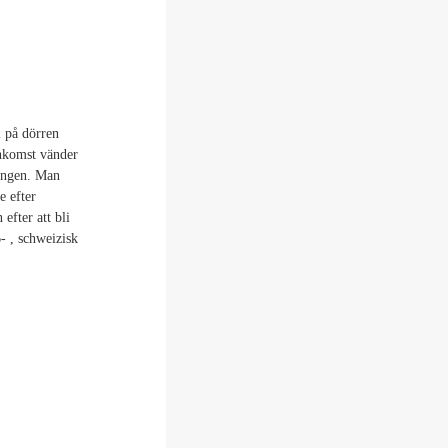
i på dörren
ankomst vänder
dingen. Man
e efter
efter att bli
- , schweizisk