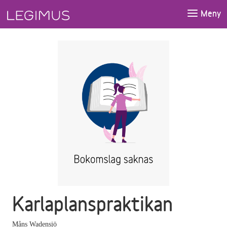
Gå till huvudinnehåll
Meny
Karlaplanspraktikan
Måns Wadensjö