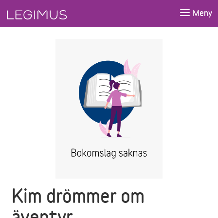
Gå till huvudinnehåll
Meny
Kim drömmer om
äventyr