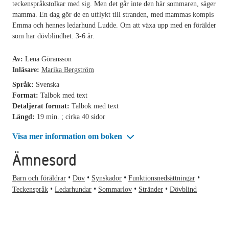
teckenspråkstolkar med sig. Men det går inte den här sommaren, säger
mamma. En dag gör de en utflykt till stranden, med mammas kompis
Emma och hennes ledarhund Ludde. Om att växa upp med en förälder
som har dövblindhet. 3-6 år.
Av:
Lena Göransson
Inläsare:
Marika Bergström
Språk:
Svenska
Format:
Talbok med text
Detaljerat format:
Talbok med text
Längd:
19 min. ; cirka 40 sidor
Visa mer information om boken
Ämnesord
Barn och föräldrar
Döv
Synskador
Funktionsnedsättningar
Teckenspråk
Ledarhundar
Sommarlov
Stränder
Dövblind