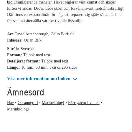
bioluminiscerande maneter. Havet reglerar vårt klimat och skapar
luften vi andas. Det är både skört och förvånansvärt motståndskraftigt.
Där finns en extraordinär förmåga att reparera sig själv så det är inte
för sent att återställa vår mest vitala livsmiljö.
Av:
David Attenborough, Colin Butfield
Inläsare:
Örjan Blix
Språk:
Svenska
Format:
Talbok med text
Detaljerat format:
Talbok med text
Längd:
10 tim., 58 min. ; cirka 296 sidor
Visa mer information om boken
Ämnesord
Hav
Oceanografi
Marinekologi
Ekosystem i vatten
Marinbiologi