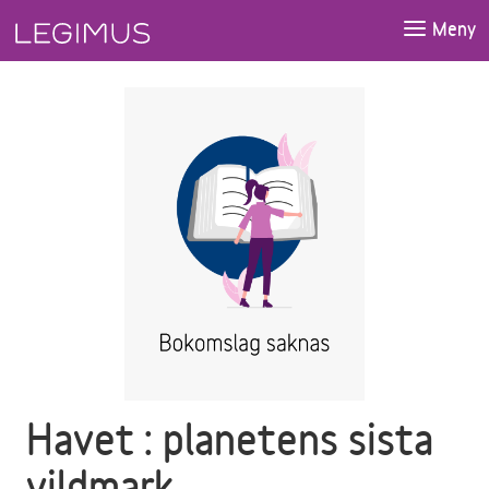
Gå till huvudinnehåll
Meny
Havet : planetens sista
vildmark