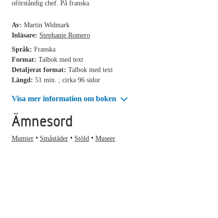
oförståndig chef. På franska.
Av:
Martin Widmark
Inläsare:
Stephanie Romero
Språk:
Franska
Format:
Talbok med text
Detaljerat format:
Talbok med text
Längd:
51 min. ; cirka 96 sidor
Visa mer information om boken
Ämnesord
Mumier
Småstäder
Stöld
Museer