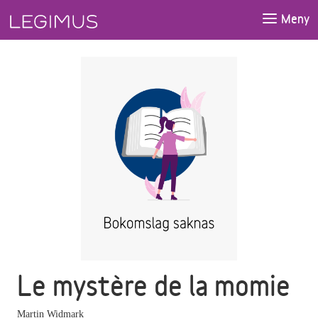
Gå till huvudinnehåll
Meny
Le mystère de la momie
Martin Widmark