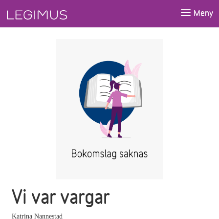
Gå till huvudinnehåll
Meny
Vi var vargar
Katrina Nannestad