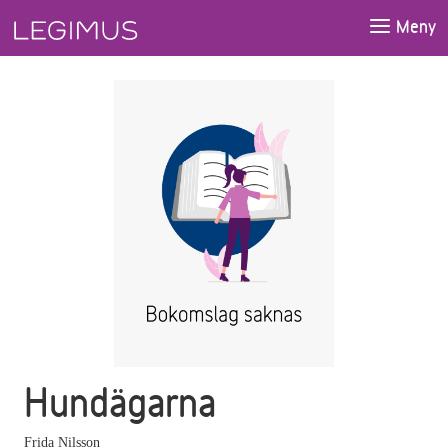
Gå till huvudinnehåll
Meny
Hundägarna
Frida Nilsson