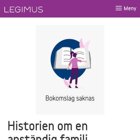
Gå till huvudinnehåll
Meny
Historien om en
anständig familj