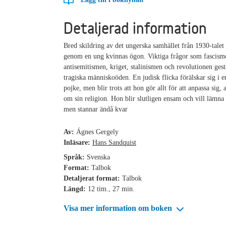
Detaljerad information
Bred skildring av det ungerska samhället från 1930-talet t
genom en ung kvinnas ögon. Viktiga frågor som fascism
antisemitismen, kriget, stalinismen och revolutionen ges
tragiska människoöden. En judisk flicka förälskar sig i e
pojke, men blir trots att hon gör allt för att anpassa sig,
om sin religion. Hon blir slutligen ensam och vill lämn
men stannar ändå kvar
Av:
Ágnes Gergely
Inläsare:
Hans Sandquist
Språk:
Svenska
Format:
Talbok
Detaljerat format:
Talbok
Längd:
12 tim., 27 min.
Visa mer information om boken