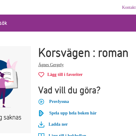
Kontakt
sök
Korsvägen : roman
Ágnes Gergely
Lägg till i favoriter
Vad vill du göra?
Provlyssna
Spela upp hela boken här
Ladda ner
Lägg till i bokhyllan