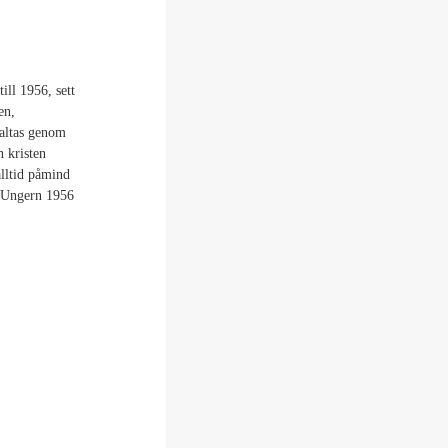
ill 1956, sett
en,
taltas genom
n kristen
 alltid påmind
a Ungern 1956