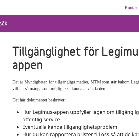
Kontakt
sök
Tillgänglighet för Legimu
appen
Det är Myndigheten för tillgängliga medier, MTM som står bakom Leg
vill att så många som möjligt ska kunna använda den.
Det här dokumentet beskriver:
Hur Legimus-appen uppfyller lagen om tillgänglighe
offentlig service
Eventuella kända tillgänglighetsproblem
Hur du kan rapportera brister till oss så att de ka