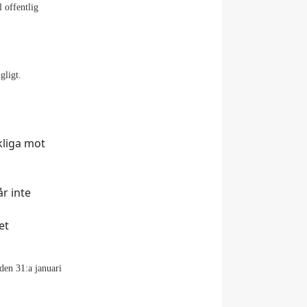
l offentlig
gligt.
kliga mot
r inte
et
 den 31:a januari