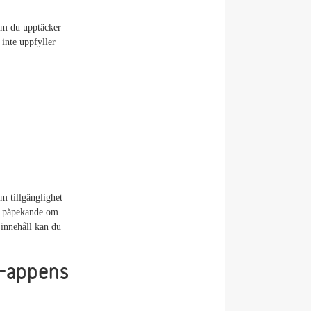
 Om du upptäcker
 inte uppfyller
om tillgänglighet
itt påpekande om
 innehåll kan du
s-appens