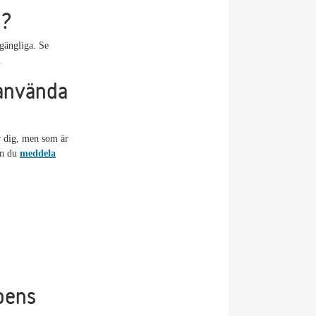
n?
lgängliga. Se
.
 använda
r dig, men som är
an du
meddela
pens