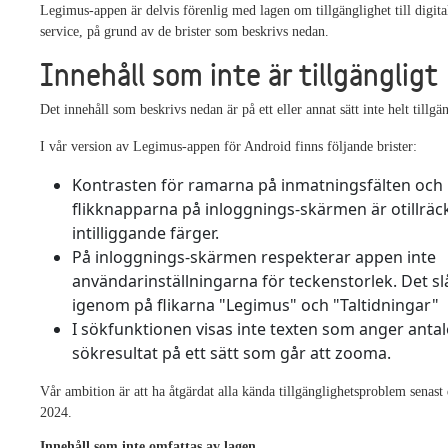
Legimus-appen är delvis förenlig med lagen om tillgänglighet till digita
service, på grund av de brister som beskrivs nedan.
Innehåll som inte är tillgängligt
Det innehåll som beskrivs nedan är på ett eller annat sätt inte helt tillgän
I vår version av Legimus-appen för Android finns följande brister:
Kontrasten för ramarna på inmatningsfälten och
flikknapparna på inloggnings-skärmen är otillräc
intilliggande färger.
På inloggnings-skärmen respekterar appen inte
användarinställningarna för teckenstorlek. Det slå
igenom på flikarna "Legimus" och "Taltidningar"
I sökfunktionen visas inte texten som anger antal
sökresultat på ett sätt som går att zooma.
Vår ambition är att ha åtgärdat alla kända tillgänglighetsproblem senast
2024.
Innehåll som inte omfattas av lagen