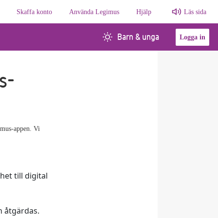
Skaffa konto
Använda Legimus
Hjälp
Läs sida
Barn & unga
Logga in
s-
imus-appen. Vi
t till digital
n åtgärdas.