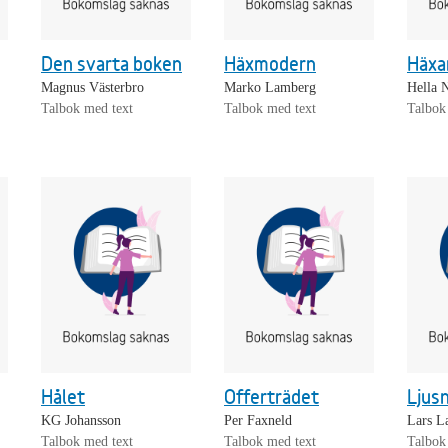
Den svarta boken
Häxmodern
Häxa
Magnus Västerbro
Marko Lamberg
Hella 
Talbok med text
Talbok med text
Talbok
Hålet
Offerträdet
Ljus
KG Johansson
Per Faxneld
Lars L
Talbok med text
Talbok med text
Talbok