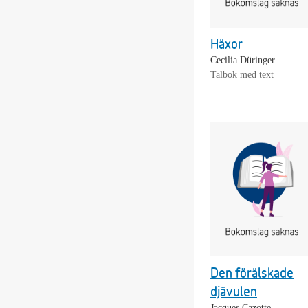
Häxor
Cecilia Düringer
Talbok med text
Den förälskade
djävulen
Jacques Cazotte