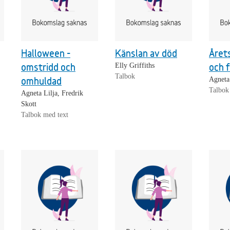
Halloween -
Känslan av död
Året
omstridd och
och 
Elly Griffiths
Talbok
omhuldad
Agneta
Talbok
Agneta Lilja, Fredrik
Skott
Talbok med text