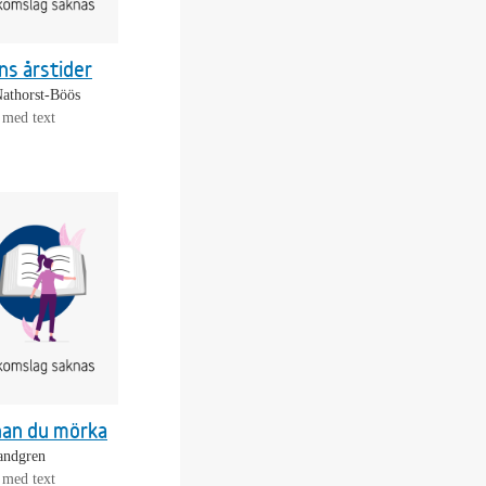
ns årstider
Nathorst-Böös
 med text
nan du mörka
andgren
 med text