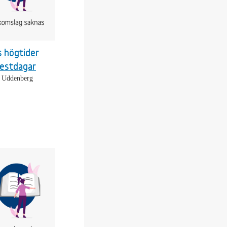
s högtider
festdagar
 Uddenberg