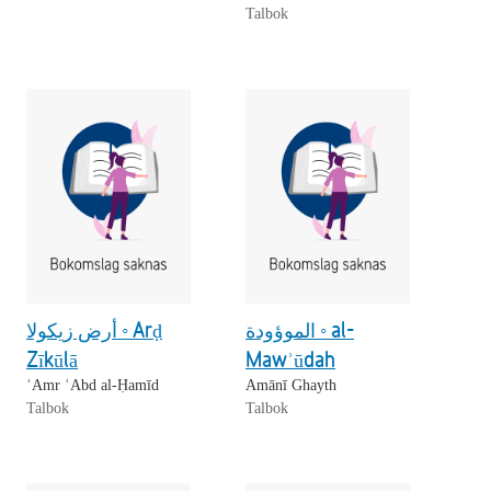
Talbok
الموؤودة ◦ al-
أرض زيكولا ◦ Arḍ
Zīkūlā
Mawʾūdah
ʿAmr ʿAbd al-Ḥamīd
Amānī Ghayth
Talbok
Talbok