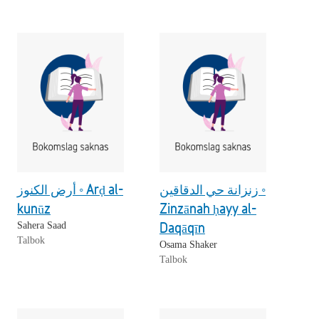
زنزانة حي الدقاقين ◦
أرض الكنوز ◦ Arḍ al-
kunūz
Zinzānah ḥayy al-
Daqāqīn
Sahera Saad
Talbok
Osama Shaker
Talbok