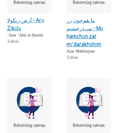
ما هم‌چون زر
أرض زيكولا ◦ Arḍ
Zīkūlā
می‌درخشیم ◦ Mā
hamchūn zar
ʿAmr ʿAbd al-Ḥamīd
Talbok
mī'darakhshīm
Azar Mahloujian
Talbok