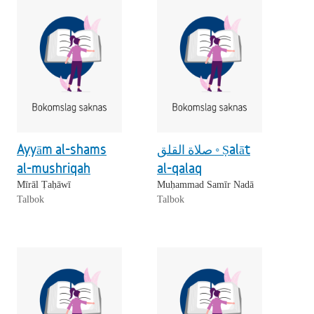
Ayyām al-shams
صلاة القلق ◦ Ṣalāt
al-mushriqah
al-qalaq
Mīrāl Ṭaḥāwī
Muḥammad Samīr Nadā
Talbok
Talbok