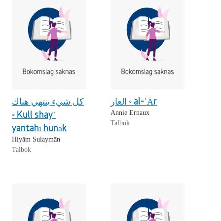
العار ◦ al-ʿĀr
كل شيء ينتهي هناك
◦ Kull shayʾ
Annie Ernaux
Talbok
yantahī hunāk
Hiyām Sulaymān
Talbok