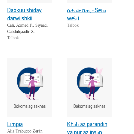
Dabkuu shiday
ስሓ ውሽጢ ◦ Seḥā
darwiishkii
wešṭi
Cali, Axmed F., Siyaad,
Talbok
Cabdulqaadir X.
Talbok
Limpia
Khālī az parandih
va pur az insān
Alia Trabucco Zerán