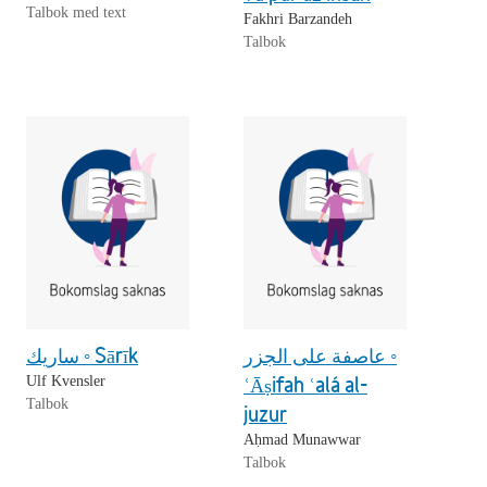
Talbok med text
Fakhri Barzandeh
Talbok
عاصفة على الجزر ◦
ساريك ◦ Sārīk
ʿĀṣifah ʿalá al-
Ulf Kvensler
Talbok
juzur
Aḥmad Munawwar
Talbok