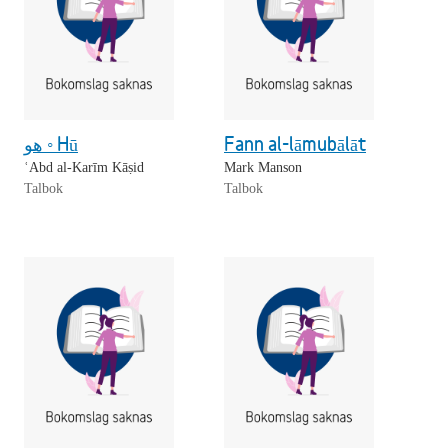
هو ◦ Hū
Fann al-lāmubālāt
ʿAbd al-Karīm Kāṣid
Mark Manson
Talbok
Talbok