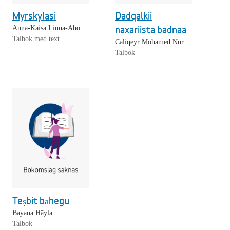
Myrskylasi
Dadqalkii
naxariista badnaa
Anna-Kaisa Linna-Aho
Talbok med text
Caliqeyr Mohamed Nur
Talbok
Teṣbit bāhegu
Bayana Hāyla.
Talbok