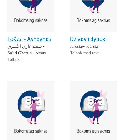
اشگندا ◦ Ashgandā
Dziady i dybuki
سعيد غازي الأميري •
Jarosław Kurski
Saʻīd Ghāzī al- Amīrī
Talbok med text
Talbok