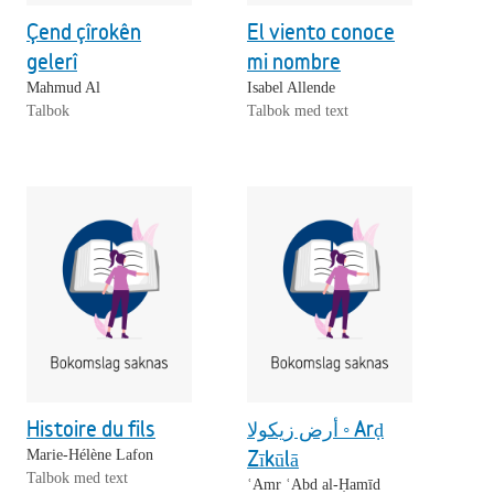
Çend çîrokên
El viento conoce
gelerî
mi nombre
Mahmud Al
Isabel Allende
Talbok
Talbok med text
Histoire du fils
أرض زيكولا ◦ Arḍ
Zīkūlā
Marie-Hélène Lafon
Talbok med text
ʿAmr ʿAbd al-Ḥamīd