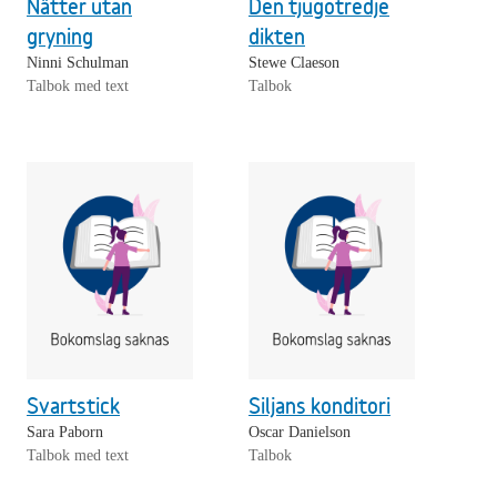
Nätter utan
Den tjugotredje
gryning
dikten
Ninni Schulman
Stewe Claeson
Talbok med text
Talbok
Svartstick
Siljans konditori
Sara Paborn
Oscar Danielson
Talbok med text
Talbok