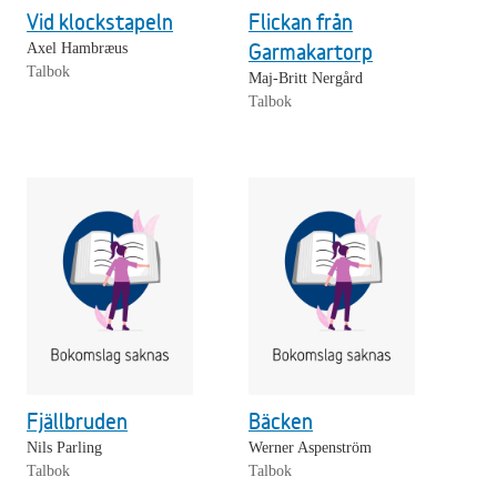
Vid klockstapeln
Flickan från
Garmakartorp
Axel Hambræus
Talbok
Maj-Britt Nergård
Talbok
Fjällbruden
Bäcken
Nils Parling
Werner Aspenström
Talbok
Talbok