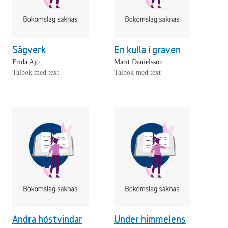
Sågverk
En kulla i graven
Frida Ajo
Marit Danielsson
Talbok med text
Talbok med text
Andra höstvindar
Under himmelens